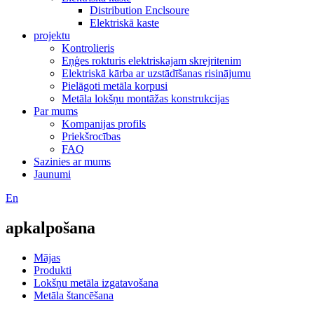
Distribution Enclsoure
Elektriskā kaste
projektu
Kontrolieris
Eņģes rokturis elektriskajam skrejritenim
Elektriskā kārba ar uzstādīšanas risinājumu
Pielāgoti metāla korpusi
Metāla lokšņu montāžas konstrukcijas
Par mums
Kompanijas profils
Priekšrocības
FAQ
Sazinies ar mums
Jaunumi
En
apkalpošana
Mājas
Produkti
Lokšņu metāla izgatavošana
Metāla štancēšana