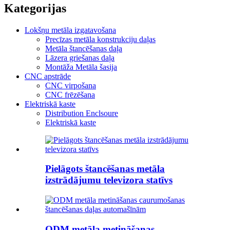
Kategorijas
Lokšņu metāla izgatavošana
Precīzas metāla konstrukciju daļas
Metāla štancēšanas daļa
Lāzera griešanas daļa
Montāža Metāla šasija
CNC apstrāde
CNC virpošana
CNC frēzēšana
Elektriskā kaste
Distribution Enclsoure
Elektriskā kaste
Pielāgots štancēšanas metāla
izstrādājumu televizora statīvs
ODM metāla metināšanas