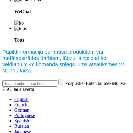
WeChat
Tops
Papildinformāciju par mūsu produktiem vai
metālapstrādes darbiem, lūdzu, aizpildiet šo
veidlapu.YSY komanda sniegs jums atsauksmes 24
stundu laikā.
Nospiediet Enter, lai meklētu, vai
ESC, lai aizvērtu
English
French
German
Portuguese
Spanish
Russian
Japanese