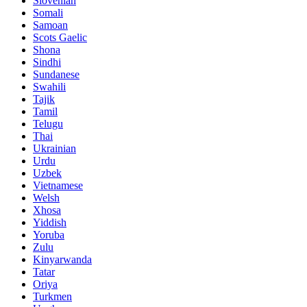
Slovenian
Somali
Samoan
Scots Gaelic
Shona
Sindhi
Sundanese
Swahili
Tajik
Tamil
Telugu
Thai
Ukrainian
Urdu
Uzbek
Vietnamese
Welsh
Xhosa
Yiddish
Yoruba
Zulu
Kinyarwanda
Tatar
Oriya
Turkmen