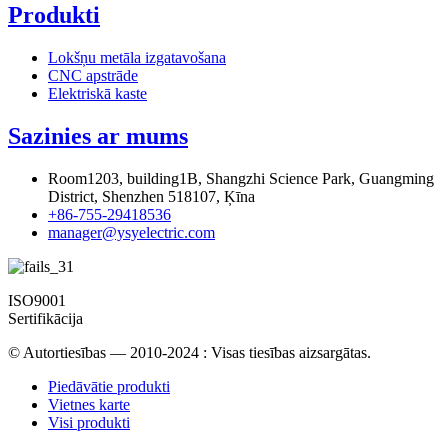
Produkti
Lokšņu metāla izgatavošana
CNC apstrāde
Elektriskā kaste
Sazinies ar mums
Room1203, building1B, Shangzhi Science Park, Guangming
District, Shenzhen 518107, Ķīna
+86-755-29418536
manager@ysyelectric.com
ISO9001
Sertifikācija
© Autortiesības — 2010-2024 : Visas tiesības aizsargātas.
Piedāvātie produkti
Vietnes karte
Visi produkti