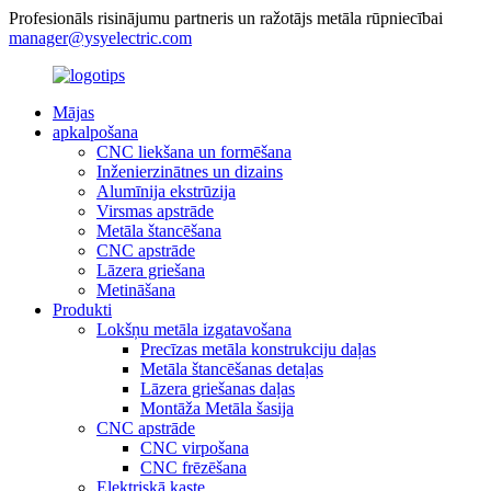
Profesionāls risinājumu partneris un ražotājs metāla rūpniecībai
manager@ysyelectric.com
Mājas
apkalpošana
CNC liekšana un formēšana
Inženierzinātnes un dizains
Alumīnija ekstrūzija
Virsmas apstrāde
Metāla štancēšana
CNC apstrāde
Lāzera griešana
Metināšana
Produkti
Lokšņu metāla izgatavošana
Precīzas metāla konstrukciju daļas
Metāla štancēšanas detaļas
Lāzera griešanas daļas
Montāža Metāla šasija
CNC apstrāde
CNC virpošana
CNC frēzēšana
Elektriskā kaste