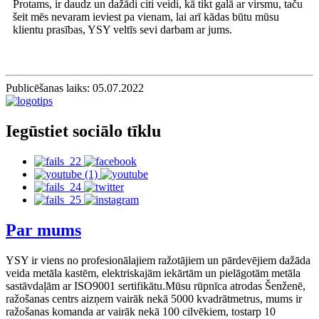
Protams, ir daudz un dažādi citi veidi, kā tikt galā ar virsmu, taču
šeit mēs nevaram ieviest pa vienam, lai arī kādas būtu mūsu
klientu prasības, YSY veltīs sevi darbam ar jums.
Publicēšanas laiks: 05.07.2022
Iegūstiet sociālo tīklu
Par mums
YSY ir viens no profesionālajiem ražotājiem un pārdevējiem dažāda
veida metāla kastēm, elektriskajām iekārtām un pielāgotām metāla
sastāvdaļām ar ISO9001 sertifikātu.Mūsu rūpnīca atrodas Šenženē,
ražošanas centrs aizņem vairāk nekā 5000 kvadrātmetrus, mums ir
ražošanas komanda ar vairāk nekā 100 cilvēkiem, tostarp 10