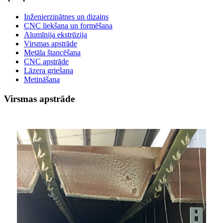
Inženierzinātnes un dizains
CNC liekšana un formēšana
Alumīnija ekstrūzija
Virsmas apstrāde
Metāla štancēšana
CNC apstrāde
Lāzera griešana
Metināšana
Virsmas apstrāde