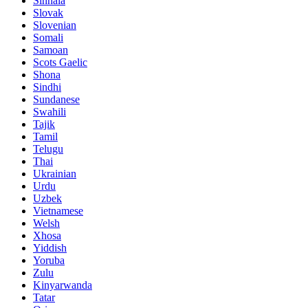
Sinhala
Slovak
Slovenian
Somali
Samoan
Scots Gaelic
Shona
Sindhi
Sundanese
Swahili
Tajik
Tamil
Telugu
Thai
Ukrainian
Urdu
Uzbek
Vietnamese
Welsh
Xhosa
Yiddish
Yoruba
Zulu
Kinyarwanda
Tatar