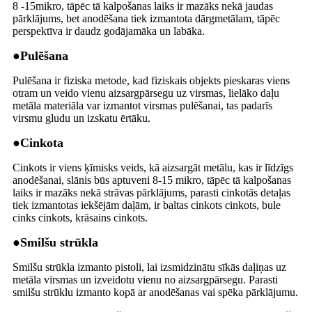
8 -15mikro, tāpēc tā kalpošanas laiks ir mazāks nekā jaudas
pārklājums, bet anodēšana tiek izmantota dārgmetālam, tāpēc
perspektīva ir daudz godājamāka un labāka.
●
Pulēšana
Pulēšana ir fiziska metode, kad fiziskais objekts pieskaras viens
otram un veido vienu aizsargpārsegu uz virsmas, lielāko daļu
metāla materiāla var izmantot virsmas pulēšanai, tas padarīs
virsmu gludu un izskatu ērtāku.
●
Cinkota
Cinkots ir viens ķīmisks veids, kā aizsargāt metālu, kas ir līdzīgs
anodēšanai, slānis būs aptuveni 8-15 mikro, tāpēc tā kalpošanas
laiks ir mazāks nekā strāvas pārklājums, parasti cinkotās detaļas
tiek izmantotas iekšējām daļām, ir baltas cinkots cinkots, bule
cinks cinkots, krāsains cinkots.
●
Smilšu strūkla
Smilšu strūkla izmanto pistoli, lai izsmidzinātu sīkās daļiņas uz
metāla virsmas un izveidotu vienu no aizsargpārsegu. Parasti
smilšu strūklu izmanto kopā ar anodēšanas vai spēka pārklājumu.