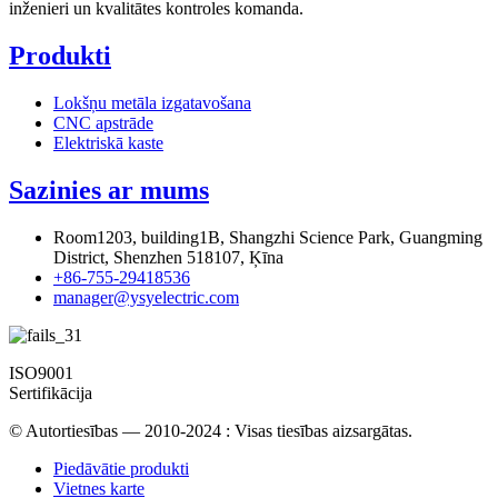
inženieri un kvalitātes kontroles komanda.
Produkti
Lokšņu metāla izgatavošana
CNC apstrāde
Elektriskā kaste
Sazinies ar mums
Room1203, building1B, Shangzhi Science Park, Guangming
District, Shenzhen 518107, Ķīna
+86-755-29418536
manager@ysyelectric.com
ISO9001
Sertifikācija
© Autortiesības — 2010-2024 : Visas tiesības aizsargātas.
Piedāvātie produkti
Vietnes karte