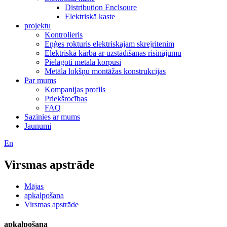
Distribution Enclsoure
Elektriskā kaste
projektu
Kontrolieris
Eņģes rokturis elektriskajam skrejritenim
Elektriskā kārba ar uzstādīšanas risinājumu
Pielāgoti metāla korpusi
Metāla lokšņu montāžas konstrukcijas
Par mums
Kompanijas profils
Priekšrocības
FAQ
Sazinies ar mums
Jaunumi
En
Virsmas apstrāde
Mājas
apkalpošana
Virsmas apstrāde
apkalpošana