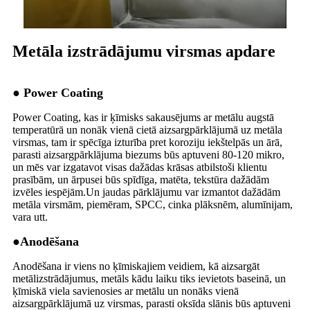
Metāla izstrādājumu virsmas apdare
● Power Coating
Power Coating, kas ir ķīmisks sakausējums ar metālu augstā
temperatūrā un nonāk vienā cietā aizsargpārklājumā uz metāla
virsmas, tam ir spēcīga izturība pret koroziju iekštelpās un ārā,
parasti aizsargpārklājuma biezums būs aptuveni 80-120 mikro,
un mēs var izgatavot visas dažādas krāsas atbilstoši klientu
prasībām, un ārpusei būs spīdīga, matēta, tekstūra dažādām
izvēles iespējām.Un jaudas pārklājumu var izmantot dažādām
metāla virsmām, piemēram, SPCC, cinka plāksnēm, alumīnijam,
vara utt.
●
Anodēšana
Anodēšana ir viens no ķīmiskajiem veidiem, kā aizsargāt
metālizstrādājumus, metāls kādu laiku tiks ievietots baseinā, un
ķīmiskā viela savienosies ar metālu un nonāks vienā
aizsargpārklājumā uz virsmas, parasti oksīda slānis būs aptuveni