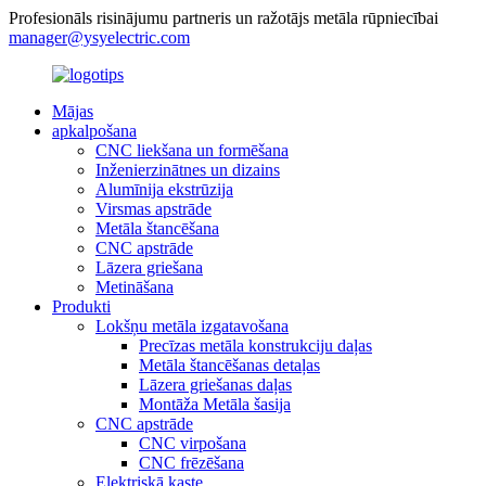
Profesionāls risinājumu partneris un ražotājs metāla rūpniecībai
manager@ysyelectric.com
Mājas
apkalpošana
CNC liekšana un formēšana
Inženierzinātnes un dizains
Alumīnija ekstrūzija
Virsmas apstrāde
Metāla štancēšana
CNC apstrāde
Lāzera griešana
Metināšana
Produkti
Lokšņu metāla izgatavošana
Precīzas metāla konstrukciju daļas
Metāla štancēšanas detaļas
Lāzera griešanas daļas
Montāža Metāla šasija
CNC apstrāde
CNC virpošana
CNC frēzēšana
Elektriskā kaste