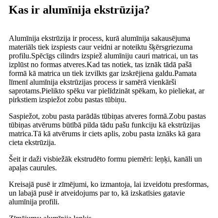
Kas ir alumīnija ekstrūzija?
Alumīnija ekstrūzija ir process, kurā alumīnija sakausējuma
materiāls tiek izspiests caur veidni ar noteiktu šķērsgriezuma
profilu.Spēcīgs cilindrs izspiež alumīniju cauri matricai, un tas
izplūst no formas atveres.Kad tas notiek, tas iznāk tādā pašā
formā kā matrica un tiek izvilkts gar izskrējiena galdu.Pamata
līmenī alumīnija ekstrūzijas process ir samērā vienkārši
saprotams.Pielikto spēku var pielīdzināt spēkam, ko pieliekat, ar
pirkstiem izspiežot zobu pastas tūbiņu.
Saspiežot, zobu pasta parādās tūbiņas atveres formā.Zobu pastas
tūbiņas atvērums būtībā pilda tādu pašu funkciju kā ekstrūzijas
matrica.Tā kā atvērums ir ciets aplis, zobu pasta iznāks kā gara
cieta ekstrūzija.
Šeit ir daži visbiežāk ekstrudēto formu piemēri: leņķi, kanāli un
apaļas caurules.
Kreisajā pusē ir zīmējumi, ko izmantoja, lai izveidotu presformas,
un labajā pusē ir atveidojums par to, kā izskatīsies gatavie
alumīnija profili.