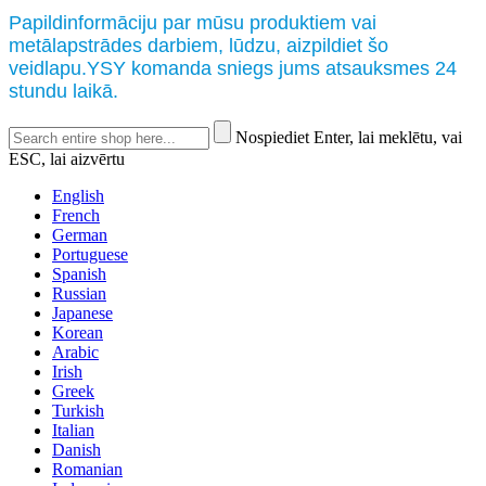
Papildinformāciju par mūsu produktiem vai
metālapstrādes darbiem, lūdzu, aizpildiet šo
veidlapu.YSY komanda sniegs jums atsauksmes 24
stundu laikā.
Nospiediet Enter, lai meklētu, vai
ESC, lai aizvērtu
English
French
German
Portuguese
Spanish
Russian
Japanese
Korean
Arabic
Irish
Greek
Turkish
Italian
Danish
Romanian