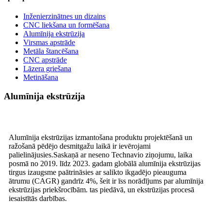
Inženierzinātnes un dizains
CNC liekšana un formēšana
Alumīnija ekstrūzija
Virsmas apstrāde
Metāla štancēšana
CNC apstrāde
Lāzera griešana
Metināšana
Alumīnija ekstrūzija
Alumīnija ekstrūzijas izmantošana produktu projektēšanā un
ražošanā pēdējo desmitgažu laikā ir ievērojami
palielinājusies.Saskaņā ar neseno Technavio ziņojumu, laika
posmā no 2019. līdz 2023. gadam globālā alumīnija ekstrūzijas
tirgus izaugsme paātrināsies ar salikto ikgadējo pieauguma
ātrumu (CAGR) gandrīz 4%, šeit ir īss norādījums par alumīnija
ekstrūzijas priekšrocībām. tas piedāvā, un ekstrūzijas procesā
iesaistītās darbības.