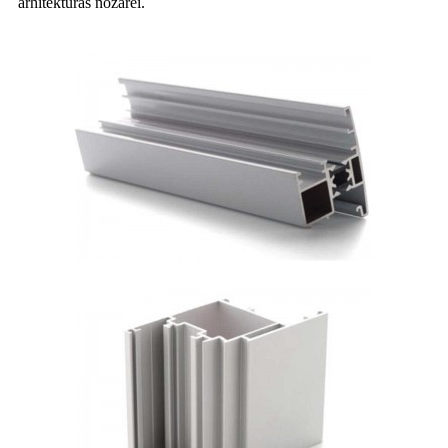
arhitektūras nozarei.