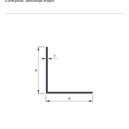
Zīmējums: alumīnija leņķis