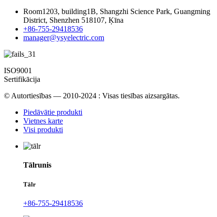
Room1203, building1B, Shangzhi Science Park, Guangming
District, Shenzhen 518107, Ķīna
+86-755-29418536
manager@ysyelectric.com
ISO9001
Sertifikācija
© Autortiesības — 2010-2024 : Visas tiesības aizsargātas.
Piedāvātie produkti
Vietnes karte
Visi produkti
Tālrunis
Tālr
+86-755-29418536