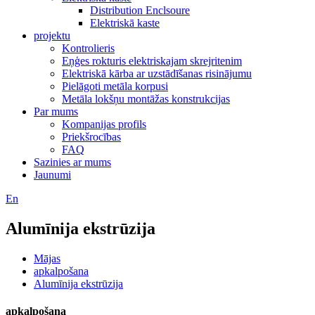
Distribution Enclsoure
Elektriskā kaste
projektu
Kontrolieris
Eņģes rokturis elektriskajam skrejritenim
Elektriskā kārba ar uzstādīšanas risinājumu
Pielāgoti metāla korpusi
Metāla lokšņu montāžas konstrukcijas
Par mums
Kompanijas profils
Priekšrocības
FAQ
Sazinies ar mums
Jaunumi
En
Alumīnija ekstrūzija
Mājas
apkalpošana
Alumīnija ekstrūzija
apkalpošana