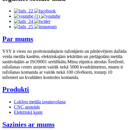
Par mums
YSY ir viens no profesionālajiem ražotājiem un pārdevējiem dažāda
veida metāla kastēm, elektriskajām iekārtām un pielāgotām metāla
sastāvdaļām ar ISO9001 sertifikātu.Mūsu rūpnīca atrodas Šenženē,
ražošanas centrs aizņem vairāk nekā 5000 kvadrātmetrus, mums ir
ražošanas komanda ar vairāk nekā 100 cilvēkiem, tostarp 10
inženieri un kvalitātes kontroles komanda.
Produkti
Lokšņu metāla izgatavošana
CNC apstrāde
Elektriskā kaste
Sazinies ar mums