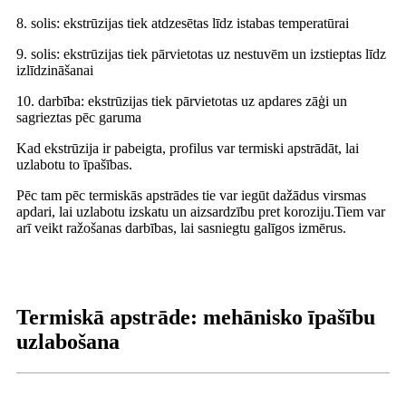
8. solis: ekstrūzijas tiek atdzesētas līdz istabas temperatūrai
9. solis: ekstrūzijas tiek pārvietotas uz nestuvēm un izstieptas līdz
izlīdzināšanai
10. darbība: ekstrūzijas tiek pārvietotas uz apdares zāģi un
sagrieztas pēc garuma
Kad ekstrūzija ir pabeigta, profilus var termiski apstrādāt, lai
uzlabotu to īpašības.
Pēc tam pēc termiskās apstrādes tie var iegūt dažādus virsmas
apdari, lai uzlabotu izskatu un aizsardzību pret koroziju.Tiem var
arī veikt ražošanas darbības, lai sasniegtu galīgos izmērus.
Termiskā apstrāde: mehānisko īpašību
uzlabošana