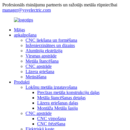
Profesionāls risinājumu partneris un ražotājs metāla rūpniecībai
manager@ysyelectric.com
Mājas
apkalpošana
CNC liekšana un formēšana
Inženierzinātnes un dizains
Alumīnija ekstrūzija
Virsmas apstrāde
Metāla štancēšana
CNC apstrāde
Lāzera griešana
Metināšana
Produkti
Lokšņu metāla izgatavošana
Precīzas metāla konstrukciju daļas
Metāla štancēšanas detaļas
Lāzera griešanas daļas
Montāža Metāla šasija
CNC apstrāde
CNC virpošana
CNC frēzēšana
Elektriskā kaste