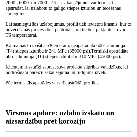
2000., 6000. un 7000. sērijas sakausējumus var termiski
apstrādāt, lai uzlabotu to galīgo stiepes izturību un tecēšanas
spriegumu.
Lai sasniegtu šos uzlabojumus, profili tiek ievietoti krāsnīs, kur to
novecošanās process tiek paātrināts, un tie tiek pakļauti T5 vai
T6 temperatūrai.
Kā mainās to īpašības?Piemēram, neapstrādāta 6061 alumīnija
(T4) stiepes izturība ir 241 MPa (35000 psi).Termiski apstrādāta
6061 alumīnija (T6) stiepes izturība ir 310 MPa (45000 psi).
Klientam ir svarīgi saprast sava projekta stiprības vajadzības, lai
nodrošinātu pareizu sakausējuma un rūdījuma izvēli.
Pēc termiskās apstrādes var arī apstrādāt profilus.
Virsmas apdare: uzlabo izskatu un
aizsardzību pret koroziju