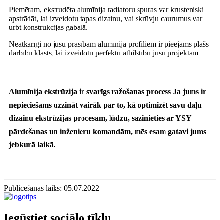
Piemēram, ekstrudēta alumīnija radiatoru spuras var krusteniski
apstrādāt, lai izveidotu tapas dizainu, vai skrūvju caurumus var
urbt konstrukcijas gabalā.
Neatkarīgi no jūsu prasībām alumīnija profiliem ir pieejams plašs
darbību klāsts, lai izveidotu perfektu atbilstību jūsu projektam.
Alumīnija ekstrūzija ir svarīgs ražošanas process Ja jums ir
nepieciešams uzzināt vairāk par to, kā optimizēt savu daļu
dizainu ekstrūzijas procesam, lūdzu, sazinieties ar YSY
pārdošanas un inženieru komandām, mēs esam gatavi jums
jebkurā laikā.
Publicēšanas laiks: 05.07.2022
Iegūstiet sociālo tīklu