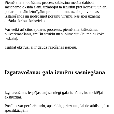
Piemēram, anodēšanas process sabiezina metāla dabiski
sastopamo oksīda slāni, uzlabojot tā izturību pret koroziju un arī
padarot metālu izturīgāku pret nodilumu, uzlabojot virsmas
izstarošanos un nodrošinot porainu virsmu, kas spēj uzņemt
dažādas krāsas krāsvielas.
Var veikt arī citus apdares procesus, piemēram, krāsošanu,
pulverkrāsošanu, smilšu strūklu un sublimāciju (lai radītu koka
izskatu).
Turklāt ekstrūzijai ir daudz ražošanas iespēju.
Izgatavošana: gala izmēru sasniegšana
Izgatavošanas iespējas ļauj sasniegt gala izmērus, ko meklējat
ekstrūzijai.
Profilus var perforēt, urbt, apstrādāt, griezt utt., lai tie atbilstu jūsu
specifikācijām.